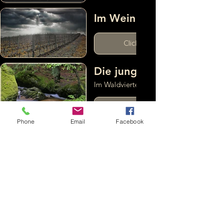
Im Weingarten
Click here
Die junge Zwettl
Im Waldviertel
Click here
Phone
Email
Facebook
Johannesbachklamm
Click here
Die junge Zwettl
Im Waldviertel