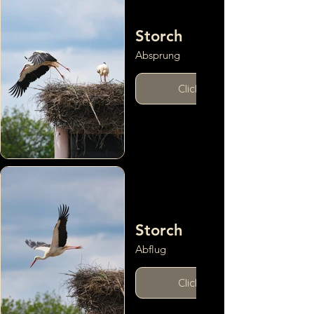
Storch
Absprung
Click here
Storch
Abflug
Click here