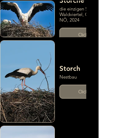
Störche
Click here
die einzigen Störche im
Waldviertel, Ottenschlag,
NÖ, 2024
Click here
Storch
Nestbau
Click here