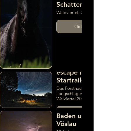
Schatten
Waldviertel, 2024
Click here
Ithas secret
escape mit
Startrails
Das Forsthaus
Langschlägerwald im
Walviertel 2024
Gewitter über
Click here
Baden und Bad
Vöslau