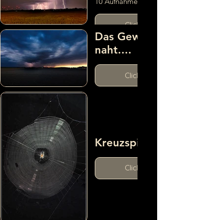
10 Aufnahmen a 30 sek.
Click here
Das Gewitter
naht....
Click here
Kreuzspinne
Click here